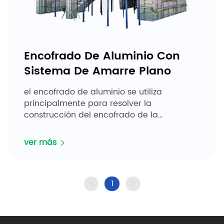
Encofrado De Aluminio Con
Sistema De Amarre Plano
el encofrado de aluminio se utiliza
principalmente para resolver la
construcción del encofrado de la
estructura principal fundida in situ de la
construcción de viviendas. puede
ver más
acortar&...
1
<
>