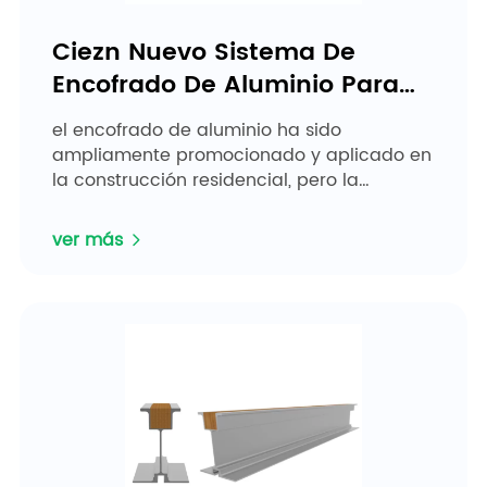
Ciezn Nuevo Sistema De
Encofrado De Aluminio Para
Sótano
el encofrado de aluminio ha sido
ampliamente promocionado y aplicado en
la construcción residencial, pero la
estructura del sótano es compleja y muy
diferenciada,...
ver más