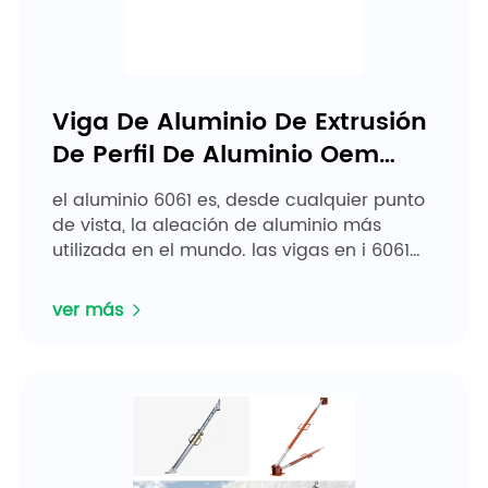
Viga De Aluminio De Extrusión
De Perfil De Aluminio Oem
Para Construcción
el aluminio 6061 es, desde cualquier punto
de vista, la aleación de aluminio más
utilizada en el mundo. las vigas en i 6061
son componentes estructurales útiles en
casi cualquier proyecto...
ver más