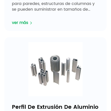
para paredes, estructuras de columnas y
se pueden suministrar en tamaños de
panel estándar para una máxima
reutilización, o paneles personalizados...
ver más
Perfil De Extrusión De Aluminio