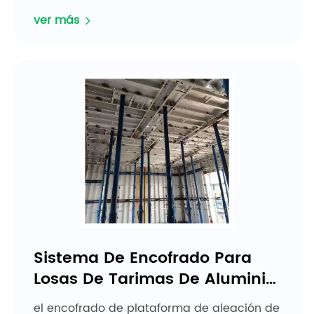
cuña se pueden instalar fácilmente...
ver más
Sistema De Encofrado Para
Losas De Tarimas De Aluminio
Ciezn
el encofrado de plataforma de aleación de