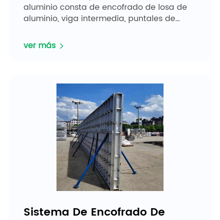
aluminio consta de encofrado de losa de
aluminio, viga intermedia, puntales de
acero y otros accesorios de acero, como
pasadores largos. personal...
ver más
Sistema De Encofrado De