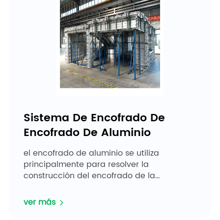
Sistema De Encofrado De
Encofrado De Aluminio
el encofrado de aluminio se utiliza
principalmente para resolver la
construcción del encofrado de la
estructura principal fundida in situ de la
construcción de viviendas. puede acortar...
ver más