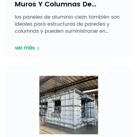
Muros Y Columnas De
Aluminio Ciezn
los paneles de aluminio ciezn también son
ideales para estructuras de paredes y
columnas y pueden suministrarse en
tamaños de panel estándar para una
máxima reutilización o personalizados...
ver más