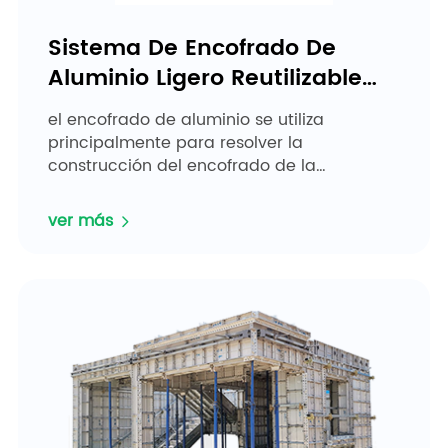
Sistema De Encofrado De
Aluminio Ligero Reutilizable
6061-T6
el encofrado de aluminio se utiliza
principalmente para resolver la
construcción del encofrado de la
estructura principal fundida in situ de la
construcción de viviendas. puede
ver más
acortar&...