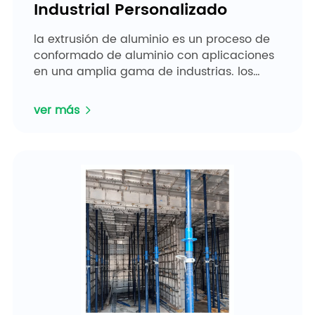
Industrial Personalizado
la extrusión de aluminio es un proceso de
conformado de aluminio con aplicaciones
en una amplia gama de industrias. los
perfiles de aluminio se utilizan en todo,
desde wi...
ver más