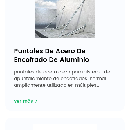
Puntales De Acero De
Encofrado De Aluminio
puntales de acero ciezn para sistema de
apuntalamiento de encofrados. normal
ampliamente utilizado en múltiples
construcciones y edificación. para
adaptarse al proyecto y al entorno...
ver más