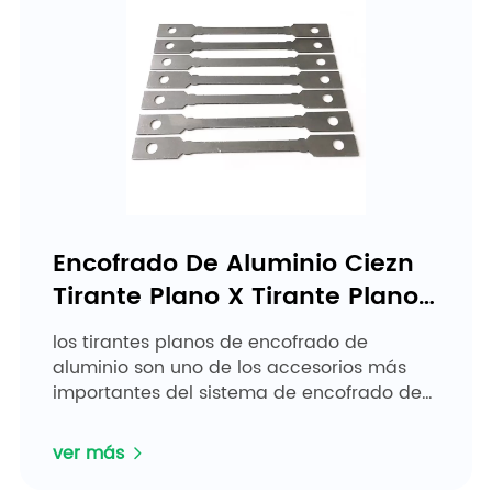
Encofrado De Aluminio Ciezn
Tirante Plano X Tirante Plano
Espaciador
los tirantes planos de encofrado de
aluminio son uno de los accesorios más
importantes del sistema de encofrado de
aluminio con tirantes planos. se utiliza para
garantizar el espesor de la pared. ...
ver más