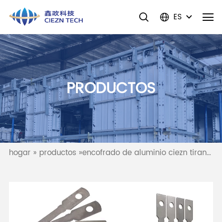
ES
PRODUCTOS
hogar
»
productos
»
encofrado de aluminio ciezn tirante plano x tirante plano espaciador