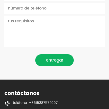
entregar
contáctanos
teléfono: +8615387572007