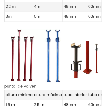
2,2 m
4m
48mm
60mm
3m
5m
48mm
60mm
puntal de vaivén
altura mínima
altura máxima
tubo interior
tubo exte
1,6 m
2,9 m
48mm
60mm