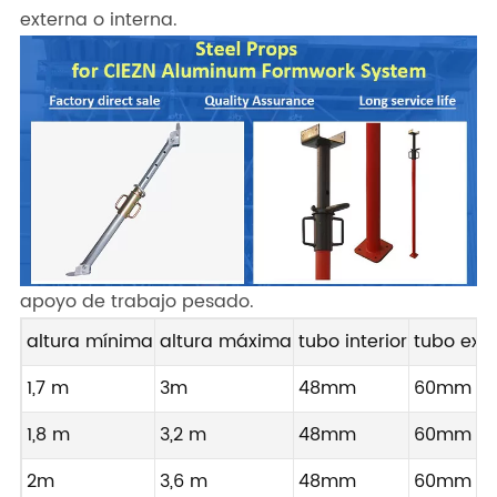
externa o interna.
apoyo de trabajo pesado.
altura mínima
altura máxima
tubo interior
tubo exte
1,7 m
3m
48mm
60mm
1,8 m
3,2 m
48mm
60mm
2m
3,6 m
48mm
60mm