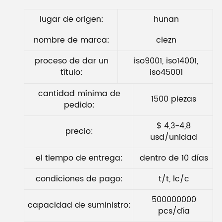
lugar de origen:
hunan
nombre de marca:
ciezn
proceso de dar un
iso9001, iso14001,
título:
iso45001
cantidad mínima de
1500 piezas
pedido:
$ 4,3-4,8
precio:
usd/unidad
el tiempo de entrega:
dentro de 10 días
condiciones de pago:
t/t, lc/c
500000000
capacidad de suministro:
pcs/día