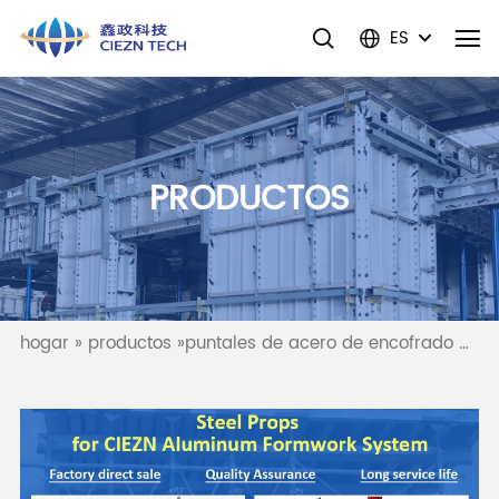
ES
PRODUCTOS
hogar
»
productos
»
puntales de acero de encofrado de aluminio