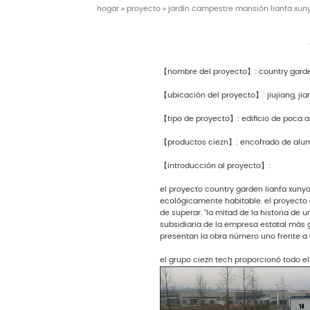
hogar
»
proyecto
»
jardín campestre mansión lianfa xun
【nombre del proyecto】: country garde
【ubicación del proyecto】: jiujiang, jia
【tipo de proyecto】: edificio de poca a
【productos ciezn】: encofrado de alum
【introducción al proyecto】:
el proyecto country garden lianfa xunya
ecológicamente habitable. el proyecto e
de superar. "la mitad de la historia de
subsidiaria de la empresa estatal más g
presentan la obra número uno frente a 
el grupo ciezn tech proporcionó todo e